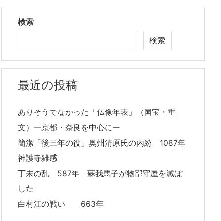
検索
検索
最近の投稿
ありそうでなかった「仏像年表」（国宝・重
文）―京都・奈良を中心にー
簡潔「後三年の役」奥州清原氏の内紛 1087年
神護寺雑感
丁未の乱 587年 蘇我馬子が物部守屋を滅ぼ
した
白村江の戦い 663年