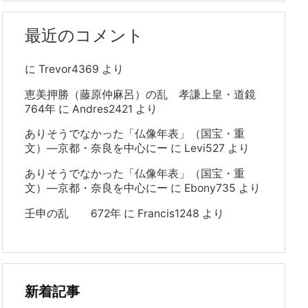
最近のコメント
に
Trevor4369
より
恵美押勝（藤原仲麻呂）の乱 孝謙上皇・道鏡
764年
に
Andres2421
より
ありそうでなかった「仏像年表」（国宝・重
文）―京都・奈良を中心にー
に
Levi527
より
ありそうでなかった「仏像年表」（国宝・重
文）―京都・奈良を中心にー
に
Ebony735
より
壬申の乱 672年
に
Francis1248
より
新着記事