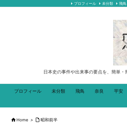
プロフィール
未分類
飛鳥
日本史の事件や出来事の要点を、簡単・簡潔に5
プロフィール
未分類
飛鳥
奈良
平安


Home
>
昭和前半