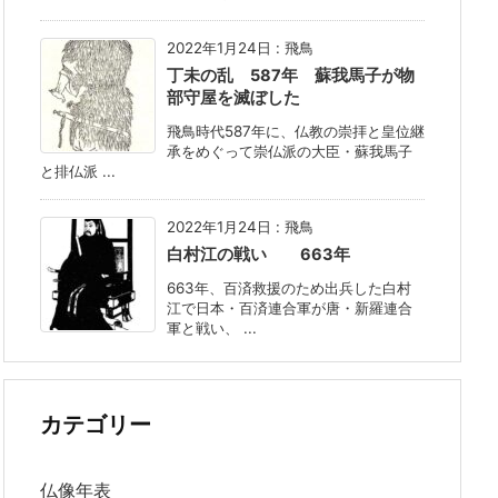
2022年1月24日
:
飛鳥
丁未の乱 587年 蘇我馬子が物
部守屋を滅ぼした
飛鳥時代587年に、仏教の崇拝と皇位継
承をめぐって崇仏派の大臣・蘇我馬子
と排仏派 ...
2022年1月24日
:
飛鳥
白村江の戦い 663年
663年、百済救援のため出兵した白村
江で日本・百済連合軍が唐・新羅連合
軍と戦い、 ...
カテゴリー
仏像年表