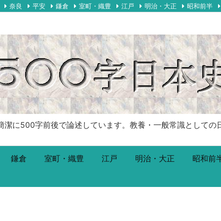
奈良
平安
鎌倉
室町・織豊
江戸
明治・大正
昭和前半
00字前後で論述しています。教養・一般常識としての日本史です。Just
鎌倉
室町・織豊
江戸
明治・大正
昭和前