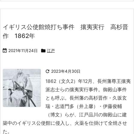
イギリス公使館焼打ち事件 攘夷実行 高杉晋
作 1862年

2021年11月24日

江戸

2023年4月30日
1862（文久2）年12月、長州藩尊王攘夷
派志士らの攘夷実行事件。御殿山事件
とも呼ぶ。
長州藩の高杉晋作・久坂玄
瑞・志道門多（井上馨）・伊藤俊輔
（博文）らが、江戸品川の御殿山に建
築中のイギリス公使館に侵入し、火薬を仕掛けて全焼させ
た。