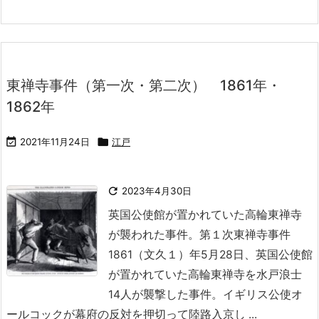
東禅寺事件（第一次・第二次） 1861年・
1862年

2021年11月24日

江戸

2023年4月30日
英国公使館が置かれていた高輪東禅寺
が襲われた事件。
第１次東禅寺事件
1861（文久１）年5月28日、英国公使館
が置かれていた高輪東禅寺を水戸浪士
14人が襲撃した事件。イギリス公使オ
ールコックが幕府の反対を押切って陸路入京し ...