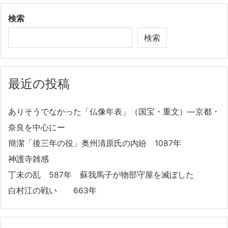
検索
検索
最近の投稿
ありそうでなかった「仏像年表」（国宝・重文）―京都・
奈良を中心にー
簡潔「後三年の役」奥州清原氏の内紛 1087年
神護寺雑感
丁未の乱 587年 蘇我馬子が物部守屋を滅ぼした
白村江の戦い 663年