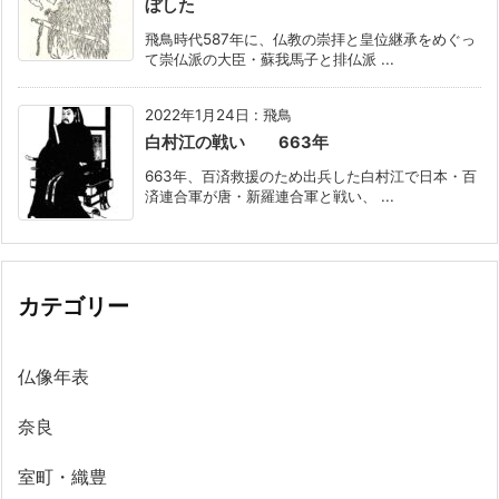
ぼした
飛鳥時代587年に、仏教の崇拝と皇位継承をめぐっ
て崇仏派の大臣・蘇我馬子と排仏派 ...
2022年1月24日
:
飛鳥
白村江の戦い 663年
663年、百済救援のため出兵した白村江で日本・百
済連合軍が唐・新羅連合軍と戦い、 ...
カテゴリー
仏像年表
奈良
室町・織豊