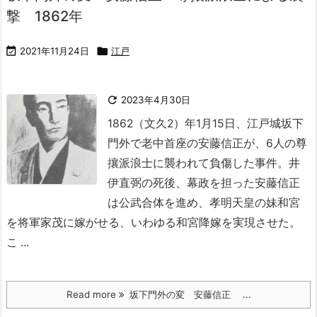
撃 1862年

2021年11月24日

江戸

2023年4月30日
1862（文久2）年1月15日、江戸城坂下
門外で老中首座の安藤信正が、6人の尊
攘派浪士に襲われて負傷した事件。
井
伊直弼の死後、幕政を担った安藤信正
は公武合体を進め、孝明天皇の妹和宮
を将軍家茂に嫁がせる、いわゆる和宮降嫁を実現させた。
こ ...
Read more
坂下門外の変 安藤信正 ...