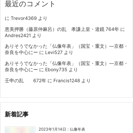
最近のコメント
に
Trevor4369
より
恵美押勝（藤原仲麻呂）の乱 孝謙上皇・道鏡 764年
に
Andres2421
より
ありそうでなかった「仏像年表」（国宝・重文）―京都・
奈良を中心にー
に
Levi527
より
ありそうでなかった「仏像年表」（国宝・重文）―京都・
奈良を中心にー
に
Ebony735
より
壬申の乱 672年
に
Francis1248
より
新着記事
2023年1月14日
:
仏像年表