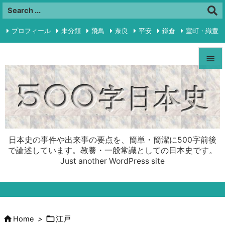
プロフィール
未分類
飛鳥
奈良
平安
鎌倉
室町・織豊

江戸
明治・大正
昭和前半
プライバシーポリシー
RSS


Feedly
Menu

Sideba

日本史の事件や出来事の要点を、簡単・簡潔に500字前後
Prev
で論述しています。教養・一般常識としての日本史です。
Just another WordPress site

Next

Search


Home
>
江戸