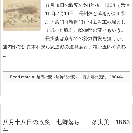
８月18日の政変の約1年後、1864（元治
1）年7月19日、長州藩と幕府が京都御
所・禁門（蛤御門）付近を主戦場とし
て戦った戦闘。蛤御門の変ともいう。
長州藩は京都での勢力回復を狙うが、
藩内部では真木和泉ら急進派の進発論と、桂小五郎や高杉
...
Read more
禁門の変（蛤御門の変） 長州藩の反乱 1864年
八月十八日の政変 七卿落ち 三条実美 1863
年