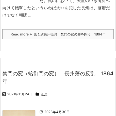
た。戦いにおいて、天皇のいる御所へ
向けて砲撃したといういわば大罪を犯した長州は、幕府だ
けでなく朝廷 ...
Read more
第１次長州征討 禁門の変の罪を問う 1864年
禁門の変（蛤御門の変） 長州藩の反乱 1864
年

2021年11月24日

江戸

2023年4月30日