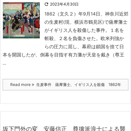

2023年4月30日
1862（文久２）年9月14日、神奈川近郊
の生麦村(現、横浜市鶴見区)で薩摩藩士
がイギリス人を殺傷した事件。１名を
斬殺、２名を負傷させた。
欧米列強か
らの圧力に屈し、幕府は鎖国を捨て日
本を開国したが、倒幕を目指す有力藩が天皇を戴き（尊王
...
Read more
生麦事件 薩摩藩士、イギリス人を殺傷 1862年
坂下門外の変 安藤信正 尊攘派浪士による襲