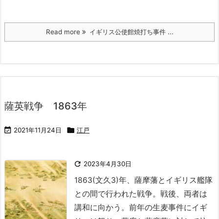
Read more
イギリス公使館焼打ち事件 ...
薩英戦争 1863年

2021年11月24日

江戸

2023年4月30日
1863(文久3)年、薩摩藩とイギリス艦隊
との間で行われた戦争。戦後、両者は
講和に向かう。
前年の生麦事件にイギ