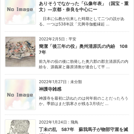
ありそうでなかった「仏像年表」（国宝・重
文）―京都・奈良を中心にー
日本に仏教が伝来した時期として二つの説があ
る。一つは538年説「元興寺伽藍縁起 ...
2022年2月5日
:
平安
簡潔「後三年の役」奥州清原氏の内紛 108
7年
前九年の役の後に勃発した奥六郡の郡主清原氏の内
紛を、源義家と藤原清衡が連合して平 ...
2022年1月27日
:
未分類
神護寺雑感
神護寺を最初に訪ねたのは何年前のことだったろう
か。季節はまだ肌寒さが残る3月頃だ ...
2022年1月24日
:
飛鳥
丁未の乱 587年 蘇我馬子が物部守屋を滅