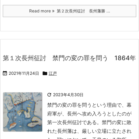
Read more
第２次長州征討 長州藩勝 ...
第１次長州征討 禁門の変の罪を問う 1864年

2021年11月24日

江戸

2023年4月30日
禁門の変の罪を問うという理由で、幕
府軍が、長州へ攻め入ろうとしたのが
第一次長州征討である。
禁門の変に敗
れた長州藩は、厳しい立場に立たされ