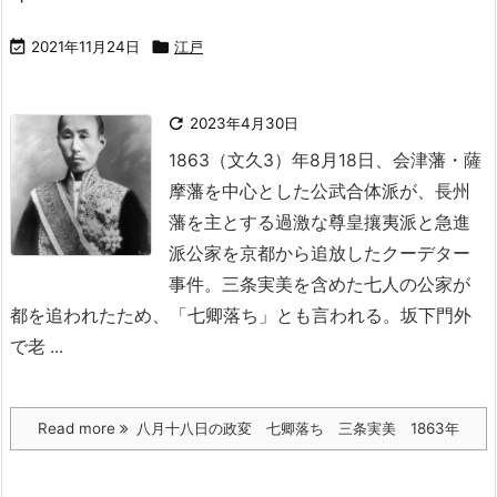

2021年11月24日

江戸

2023年4月30日
1863（文久3）年8月18日、会津藩・薩
摩藩を中心とした公武合体派が、長州
藩を主とする過激な尊皇攘夷派と急進
派公家を京都から追放したクーデター
事件。三条実美を含めた七人の公家が
都を追われたため、「七卿落ち」とも言われる。
坂下門外
で老 ...
Read more
八月十八日の政変 七卿落ち 三条実美 1863年