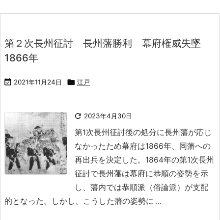
第２次長州征討 長州藩勝利 幕府権威失墜
1866年

2021年11月24日

江戸

2023年4月30日
第1次長州征討後の処分に長州藩が応じ
なかったため幕府は1866年、同藩への
再出兵を決定した。
1864年の第1次長州
征討で長州藩は幕府に恭順の姿勢を示
し、藩内では恭順派（俗論派）が支配
的となった。
しかし、こうした藩の姿勢に ...