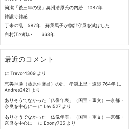
簡潔「後三年の役」奥州清原氏の内紛 1087年
神護寺雑感
丁未の乱 587年 蘇我馬子が物部守屋を滅ぼした
白村江の戦い 663年
最近のコメント
に
Trevor4369
より
恵美押勝（藤原仲麻呂）の乱 孝謙上皇・道鏡 764年
に
Andres2421
より
ありそうでなかった「仏像年表」（国宝・重文）―京都・
奈良を中心にー
に
Levi527
より
ありそうでなかった「仏像年表」（国宝・重文）―京都・
奈良を中心にー
に
Ebony735
より