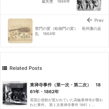
威失墜 1866年

Prev
禁門の変（蛤御門の変） 長州藩の反
乱 1864年

Related Posts
東禅寺事件（第一次・第二次） 18
61年・1862年
英国公使館が置かれていた高輪東禅寺が襲わ
れた事件。 第１次東禅寺事件 1861（ ...