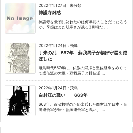
2022年1月27日
:
未分類
神護寺雑感
神護寺を最初に訪ねたのは何年前のことだったろう
か。季節はまだ肌寒さが残る3月頃だ ...
2022年1月24日
:
飛鳥
丁未の乱 587年 蘇我馬子が物部守屋を滅
ぼした
飛鳥時代587年に、仏教の崇拝と皇位継承をめぐっ
て崇仏派の大臣・蘇我馬子と排仏派 ...
2022年1月24日
:
飛鳥
白村江の戦い 663年
663年、百済救援のため出兵した白村江で日本・百
済連合軍が唐・新羅連合軍と戦い、 ...