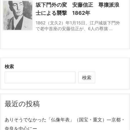
坂下門外の変 安藤信正 尊攘派浪
士による襲撃 1862年
1862（文久2）年1月15日、江戸城坂下門外
で老中首座の安藤信正が、6人の尊攘 ...
検索
検索
最近の投稿
ありそうでなかった「仏像年表」（国宝・重文）―京都・
奈良を中心にー