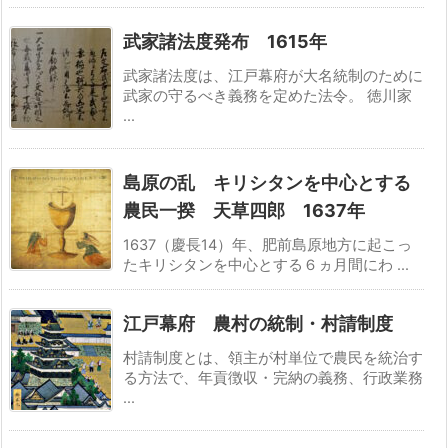
武家諸法度発布 1615年
武家諸法度は、江戸幕府が大名統制のために
武家の守るべき義務を定めた法令。 徳川家
...
島原の乱 キリシタンを中心とする
農民一揆 天草四郎 1637年
1637（慶長14）年、肥前島原地方に起こっ
たキリシタンを中心とする６ヵ月間にわ ...
江戸幕府 農村の統制・村請制度
村請制度とは、領主が村単位で農民を統治す
る方法で、年貢徴収・完納の義務、行政業務
...