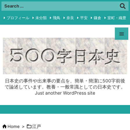
プロフィール
未分類
飛鳥
奈良
平安
鎌倉
室町・織豊

江戸
明治・大正
昭和前半
プライバシーポリシー
RSS


Feedly
Menu

Sideba

日本史の事件や出来事の要点を、簡単・簡潔に500字前後
Prev
で論述しています。教養・一般常識としての日本史です。
Just another WordPress site

Next

Search


Home
>
江戸