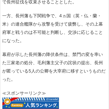
で長州征伐を収束させることとした。
一方、長州藩も下関戦争で、
4
ヵ国（英・仏・蘭・
米）の連合艦隊から攻撃を受けて疲弊し、その上幕
府軍と戦うのは不可能と判断し、交渉に応じること
になった。
幕府が示した長州藩の降伏条件は、禁門の変を率い
た三家老の処分、毛利藩主父子の詫状の提出、長州
が匿っている5人の公卿を大宰府に移すというものだ
った。
≪スポンサーリンク≫