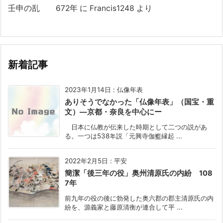
壬申の乱 672年
に
Francis1248
より
新着記事
2023年1月14日
:
仏像年表
ありそうでなかった「仏像年表」（国宝・重
文）―京都・奈良を中心にー
日本に仏教が伝来した時期として二つの説があ
る。一つは538年説「元興寺伽藍縁起 ...
2022年2月5日
:
平安
簡潔「後三年の役」奥州清原氏の内紛 108
7年
前九年の役の後に勃発した奥六郡の郡主清原氏の内
紛を、源義家と藤原清衡が連合して平 ...