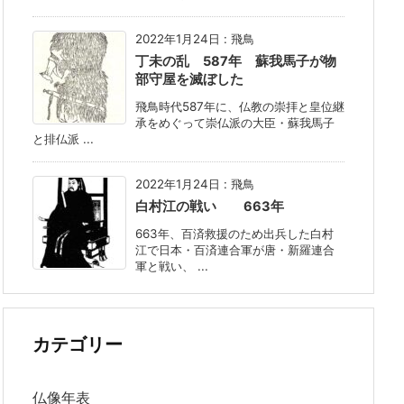
2022年1月24日
:
飛鳥
丁未の乱 587年 蘇我馬子が物
部守屋を滅ぼした
飛鳥時代587年に、仏教の崇拝と皇位継
承をめぐって崇仏派の大臣・蘇我馬子
と排仏派 ...
2022年1月24日
:
飛鳥
白村江の戦い 663年
663年、百済救援のため出兵した白村
江で日本・百済連合軍が唐・新羅連合
軍と戦い、 ...
カテゴリー
仏像年表