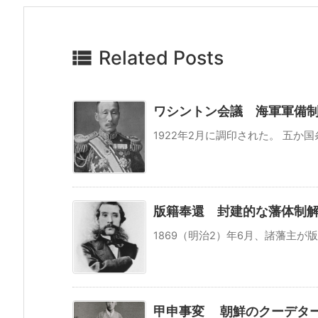

Related Posts
ワシントン会議 海軍軍備
1922年2月に調印された。 五か
版籍奉還 封建的な藩体制解
1869（明治2）年6月、諸藩主が
甲申事変 朝鮮のクーデター 