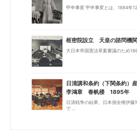
甲申事変 甲申事変とは、1884年1
枢密院設立 天皇の諮問機関
大日本帝国憲法草案審議のため188
日清講和条約（下関条約）
李鴻章 春帆楼 1895年
日清戦争の結果、日本側全権伊藤
で ...