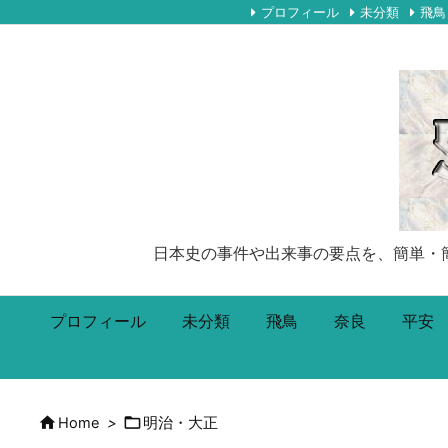
プロフィール
未分類
飛鳥
日本史の事件や出来事の要点を、簡単・簡潔に5
プロフィール
未分類
飛鳥
奈良
平安


Home
>
明治・大正