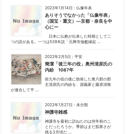
2023年1月14日
:
仏像年表
ありそうでなかった「仏像年表」
（国宝・重文）―京都・奈良を中
心にー
日本に仏教が伝来した時期として二
つの説がある。一つは538年説「元興寺伽藍縁起 ...
2022年2月5日
:
平安
簡潔「後三年の役」奥州清原氏の
内紛 1087年
前九年の役の後に勃発した奥六郡の郡
主清原氏の内紛を、源義家と藤原清衡
が連合して平 ...
2022年1月27日
:
未分類
神護寺雑感
神護寺を最初に訪ねたのは何年前のこ
とだったろうか。季節はまだ肌寒さが
残る3月頃だ ...