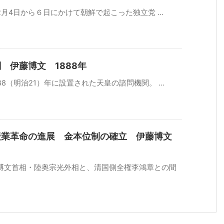
2月4日から６日にかけて朝鮮で起こった独立党 ...
 伊藤博文 1888年
8（明治21）年に設置された天皇の諮問機関。 ...
産業革命の進展 金本位制の確立 伊藤博文
博文首相・陸奥宗光外相と、清国側全権李鴻章との間