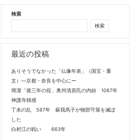
検索
検索
最近の投稿
ありそうでなかった「仏像年表」（国宝・重
文）―京都・奈良を中心にー
簡潔「後三年の役」奥州清原氏の内紛 1087年
神護寺雑感
丁未の乱 587年 蘇我馬子が物部守屋を滅ぼ
した
白村江の戦い 663年