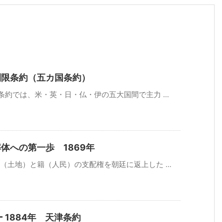
制限条約（五カ国条約）
国条約では、米・英・日・仏・伊の五大国間で主力 ...
体への第一歩 1869年
版（土地）と籍（人民）の支配権を朝廷に返上した ...
1884年 天津条約