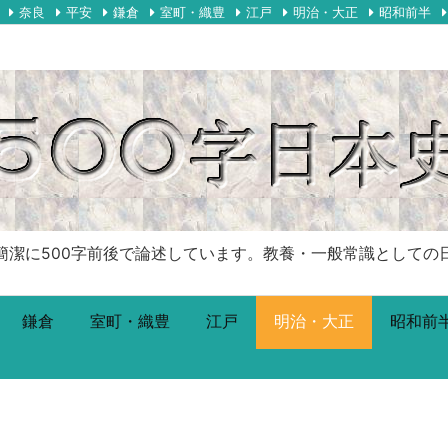
奈良
平安
鎌倉
室町・織豊
江戸
明治・大正
昭和前半
00字前後で論述しています。教養・一般常識としての日本史です。Just
鎌倉
室町・織豊
江戸
明治・大正
昭和前