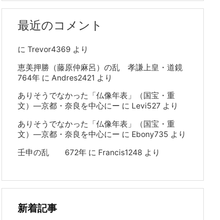
最近のコメント
に
Trevor4369
より
恵美押勝（藤原仲麻呂）の乱 孝謙上皇・道鏡
764年
に
Andres2421
より
ありそうでなかった「仏像年表」（国宝・重
文）―京都・奈良を中心にー
に
Levi527
より
ありそうでなかった「仏像年表」（国宝・重
文）―京都・奈良を中心にー
に
Ebony735
より
壬申の乱 672年
に
Francis1248
より
新着記事