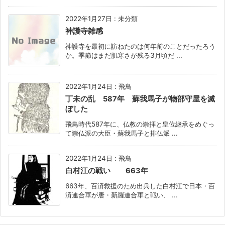
2022年1月27日
:
未分類
神護寺雑感
神護寺を最初に訪ねたのは何年前のことだったろう
か。季節はまだ肌寒さが残る3月頃だ ...
2022年1月24日
:
飛鳥
丁未の乱 587年 蘇我馬子が物部守屋を滅
ぼした
飛鳥時代587年に、仏教の崇拝と皇位継承をめぐっ
て崇仏派の大臣・蘇我馬子と排仏派 ...
2022年1月24日
:
飛鳥
白村江の戦い 663年
663年、百済救援のため出兵した白村江で日本・百
済連合軍が唐・新羅連合軍と戦い、 ...