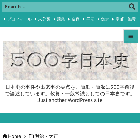
プロフィール
未分類
飛鳥
奈良
平安
鎌倉
室町・織豊

江戸
明治・大正
昭和前半
プライバシーポリシー
RSS


Feedly
Menu

Sideba

日本史の事件や出来事の要点を、簡単・簡潔に500字前後
Prev
で論述しています。教養・一般常識としての日本史です。
Just another WordPress site

Next

Search


Home
>
明治・大正