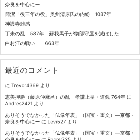
奈良を中心にー
簡潔「後三年の役」奥州清原氏の内紛 1087年
神護寺雑感
丁未の乱 587年 蘇我馬子が物部守屋を滅ぼした
白村江の戦い 663年
最近のコメント
に
Trevor4369
より
恵美押勝（藤原仲麻呂）の乱 孝謙上皇・道鏡 764年
に
Andres2421
より
ありそうでなかった「仏像年表」（国宝・重文）―京都・
奈良を中心にー
に
Levi527
より
ありそうでなかった「仏像年表」（国宝・重文）―京都・
奈良を中心にー
に
Ebony735
より