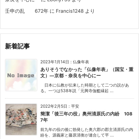
壬申の乱 672年
に
Francis1248
より
新着記事
2023年1月14日
:
仏像年表
ありそうでなかった「仏像年表」（国宝・重
文）―京都・奈良を中心にー
日本に仏教が伝来した時期として二つの説があ
る。一つは538年説「元興寺伽藍縁起 ...
2022年2月5日
:
平安
簡潔「後三年の役」奥州清原氏の内紛 108
7年
前九年の役の後に勃発した奥六郡の郡主清原氏の内
紛を、源義家と藤原清衡が連合して平 ...