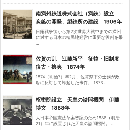
南満州鉄道株式会社（満鉄）設立
炭鉱の開発、製鉄所の建設 1906年
日露戦争後から第2次世界大戦中までの満州
に対する日本の植民地経営に重要な役割を果
...
佐賀の乱 江藤新平 征韓・旧制度
復古・攘夷 1874年
1874（明治7）年2月、佐賀県下の士族が政
府に反対して蜂起した事件。 1873 ...
枢密院設立 天皇の諮問機関 伊藤
博文 1888年
大日本帝国憲法草案審議のため1888（明治
21）年に設置された天皇の諮問機関。 ...