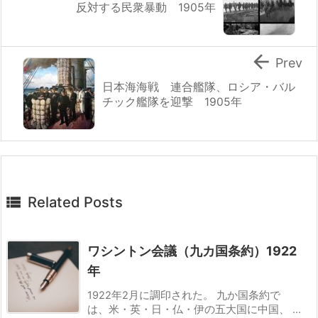
反対する民衆暴動 1905年

Prev
日本海海戦 連合艦隊、ロシア・バル
チック艦隊を迎撃 1905年

Related Posts
ワシントン会議（九カ国条約）1922
年
1922年2月に調印された。 九か国条約で
は、米・英・日・仏・伊の五大国に中国、 ...