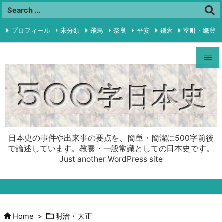
プロフィール
未分類
飛鳥
奈良
平安
鎌倉
室町・織豊

江戸
明治・大正
昭和前半
プライバシーポリシー
RSS


Feedly
Menu

Sideba

日本史の事件や出来事の要点を、簡単・簡潔に500字前後
Prev
で論述しています。教養・一般常識としての日本史です。
Just another WordPress site

Next

Search


Home
>
明治・大正