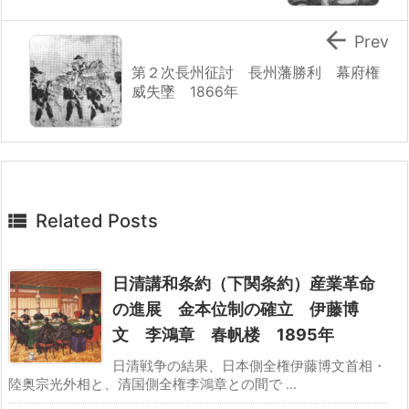

Prev
第２次長州征討 長州藩勝利 幕府権
威失墜 1866年

Related Posts
日清講和条約（下関条約）産業革命
の進展 金本位制の確立 伊藤博
文 李鴻章 春帆楼 1895年
日清戦争の結果、日本側全権伊藤博文首相・
陸奥宗光外相と、清国側全権李鴻章との間で ...