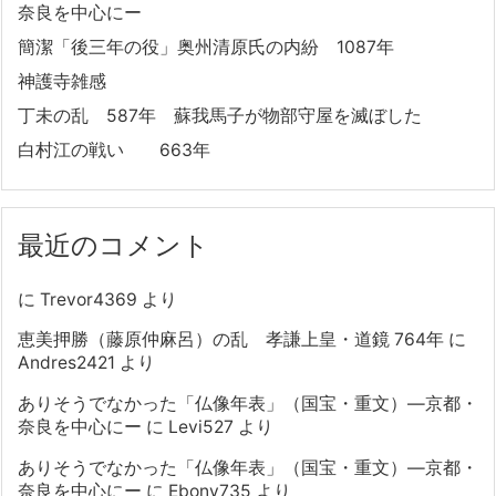
奈良を中心にー
簡潔「後三年の役」奥州清原氏の内紛 1087年
神護寺雑感
丁未の乱 587年 蘇我馬子が物部守屋を滅ぼした
白村江の戦い 663年
最近のコメント
に
Trevor4369
より
恵美押勝（藤原仲麻呂）の乱 孝謙上皇・道鏡 764年
に
Andres2421
より
ありそうでなかった「仏像年表」（国宝・重文）―京都・
奈良を中心にー
に
Levi527
より
ありそうでなかった「仏像年表」（国宝・重文）―京都・
奈良を中心にー
に
Ebony735
より