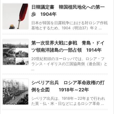
日韓議定書 韓国植民地化への第一
歩 1904年
日本が韓国を日露戦争における対ロシア作戦
基地とするため、1904（明治37）年２ ...
第一次世界大戦に参戦 青島・ドイ
ツ領南洋諸島の一部占領 1914年
20世紀初頭のヨーロッパでは、ロシア・フ
ランス・イギリスの三国協商側（連合国）と
...
シベリア出兵 ロシア革命政権の打
倒を企図 1918年～22年
シベリア出兵は、1918年～22年まで行われ
た英・仏・米・日などによるロシア革命 ...