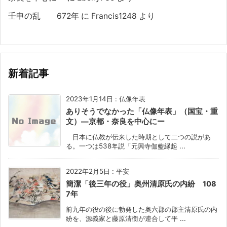
壬申の乱 672年
に
Francis1248
より
新着記事
2023年1月14日
:
仏像年表
ありそうでなかった「仏像年表」（国宝・重
文）―京都・奈良を中心にー
日本に仏教が伝来した時期として二つの説があ
る。一つは538年説「元興寺伽藍縁起 ...
2022年2月5日
:
平安
簡潔「後三年の役」奥州清原氏の内紛 108
7年
前九年の役の後に勃発した奥六郡の郡主清原氏の内
紛を、源義家と藤原清衡が連合して平 ...