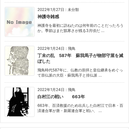
2022年1月27日
:
未分類
神護寺雑感
神護寺を最初に訪ねたのは何年前のことだったろう
か。季節はまだ肌寒さが残る3月頃だ ...
2022年1月24日
:
飛鳥
丁未の乱 587年 蘇我馬子が物部守屋を滅
ぼした
飛鳥時代587年に、仏教の崇拝と皇位継承をめぐっ
て崇仏派の大臣・蘇我馬子と排仏派 ...
2022年1月24日
:
飛鳥
白村江の戦い 663年
663年、百済救援のため出兵した白村江で日本・百
済連合軍が唐・新羅連合軍と戦い、 ...