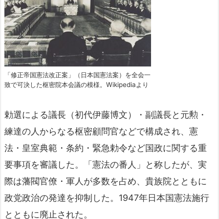
「修正帝国憲法改正案」（日本国憲法案）を全会一
致で可決した枢密院本会議の模様。Wikipediaより
勅選による議長（初代伊藤博文）・副議長と元勲・
練達の人からなる枢密顧問官などで構成され、憲
法・皇室典範・条約・緊急勅令など国政に関する重
要事項を審議した。「憲法の番人」と称したが、実
際は藩閥官僚・軍人が多数を占め、貴族院とともに
政党政治の発達を抑制した。1947年日本国憲法施行
とともに廃止された。