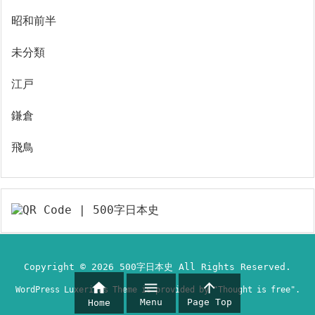
昭和前半
未分類
江戸
鎌倉
飛鳥
Copyright ©
2026
500字日本史
All Rights Reserved.



WordPress Luxeritas Theme is provided by "
Thought is free
".
Menu
Page Top
Home