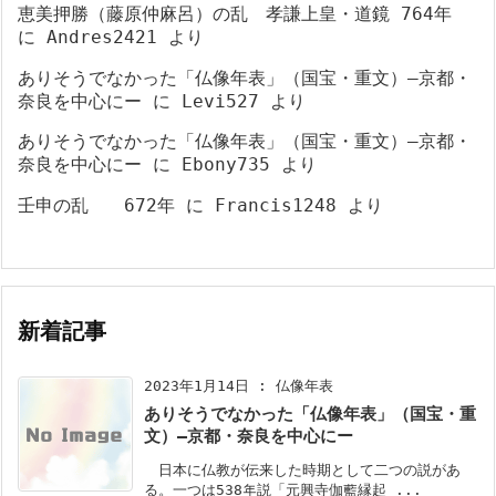
恵美押勝（藤原仲麻呂）の乱 孝謙上皇・道鏡 764年
に
Andres2421
より
ありそうでなかった「仏像年表」（国宝・重文）―京都・
奈良を中心にー
に
Levi527
より
ありそうでなかった「仏像年表」（国宝・重文）―京都・
奈良を中心にー
に
Ebony735
より
壬申の乱 672年
に
Francis1248
より
新着記事
2023年1月14日
:
仏像年表
ありそうでなかった「仏像年表」（国宝・重
文）―京都・奈良を中心にー
日本に仏教が伝来した時期として二つの説があ
る。一つは538年説「元興寺伽藍縁起 ...