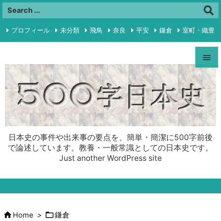
プロフィール
未分類
飛鳥
奈良
平安
鎌倉
室町・織豊

江戸
明治・大正
昭和前半
プライバシーポリシー
RSS


Feedly
Menu

Sideba

日本史の事件や出来事の要点を、簡単・簡潔に500字前後
Prev
で論述しています。教養・一般常識としての日本史です。
Just another WordPress site

Next

Search


Home
>
鎌倉