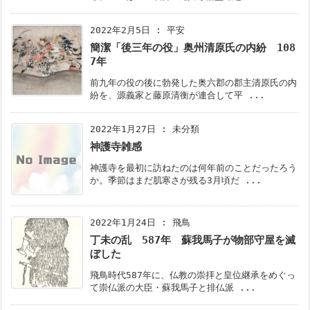
2022年2月5日
:
平安
簡潔「後三年の役」奥州清原氏の内紛 108
7年
前九年の役の後に勃発した奥六郡の郡主清原氏の内
紛を、源義家と藤原清衡が連合して平 ...
2022年1月27日
:
未分類
神護寺雑感
神護寺を最初に訪ねたのは何年前のことだったろう
か。季節はまだ肌寒さが残る3月頃だ ...
2022年1月24日
:
飛鳥
丁未の乱 587年 蘇我馬子が物部守屋を滅
ぼした
飛鳥時代587年に、仏教の崇拝と皇位継承をめぐっ
て崇仏派の大臣・蘇我馬子と排仏派 ...