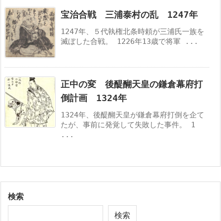
宝治合戦 三浦泰村の乱 1247年
1247年、５代執権北条時頼が三浦氏一族を
滅ぼした合戦。 1226年13歳で将軍 ...
正中の変 後醍醐天皇の鎌倉幕府打
倒計画 1324年
1324年、後醍醐天皇が鎌倉幕府打倒を企て
たが、事前に発覚して失敗した事件。 1
...
検索
検索