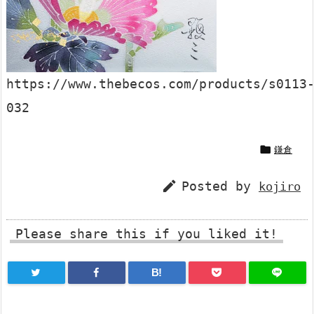
https://www.thebecos.com/products/s0113
032

鎌倉

Posted by
kojiro
Please share this if you liked it!
B!