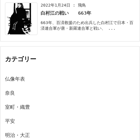
2022年1月24日
:
飛鳥
白村江の戦い 663年
663年、百済救援のため出兵した白村江で日本・百
済連合軍が唐・新羅連合軍と戦い、 ...
カテゴリー
仏像年表
奈良
室町・織豊
平安
明治・大正