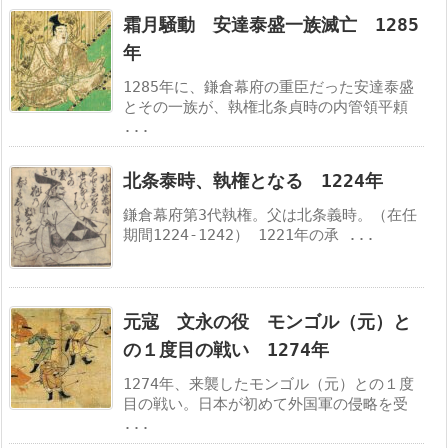
霜月騒動 安達泰盛一族滅亡 1285
年
1285年に、鎌倉幕府の重臣だった安達泰盛
とその一族が、執権北条貞時の内管領平頼
...
北条泰時、執権となる 1224年
鎌倉幕府第3代執権。父は北条義時。（在任
期間1224-1242） 1221年の承 ...
元寇 文永の役 モンゴル（元）と
の１度目の戦い 1274年
1274年、来襲したモンゴル（元）との１度
目の戦い。日本が初めて外国軍の侵略を受
...