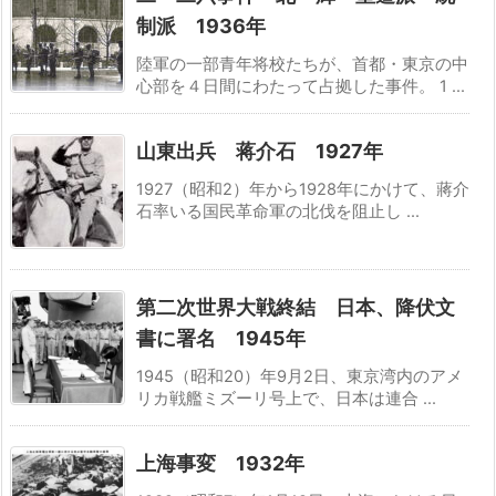
制派 1936年
陸軍の一部青年将校たちが、首都・東京の中
心部を４日間にわたって占拠した事件。 1 ...
山東出兵 蒋介石 1927年
1927（昭和2）年から1928年にかけて、蔣介
石率いる国民革命軍の北伐を阻止し ...
第二次世界大戦終結 日本、降伏文
書に署名 1945年
1945（昭和20）年9月2日、東京湾内のアメ
リカ戦艦ミズーリ号上で、日本は連合 ...
上海事変 1932年