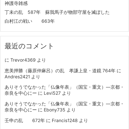
神護寺雑感
丁未の乱 587年 蘇我馬子が物部守屋を滅ぼした
白村江の戦い 663年
最近のコメント
に
Trevor4369
より
恵美押勝（藤原仲麻呂）の乱 孝謙上皇・道鏡 764年
に
Andres2421
より
ありそうでなかった「仏像年表」（国宝・重文）―京都・
奈良を中心にー
に
Levi527
より
ありそうでなかった「仏像年表」（国宝・重文）―京都・
奈良を中心にー
に
Ebony735
より
壬申の乱 672年
に
Francis1248
より