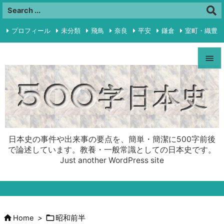
プロフィール
未分類
飛鳥
奈良
平安
鎌倉
室町・織豊

江戸
明治・大正
昭和前半
プライバシーポリシー
RSS


Feedly
Menu

Sideba

日本史の事件や出来事の要点を、簡単・簡潔に500字前後
Prev
で論述しています。教養・一般常識としての日本史です。
Just another WordPress site

Next

Search


Home
>
昭和前半