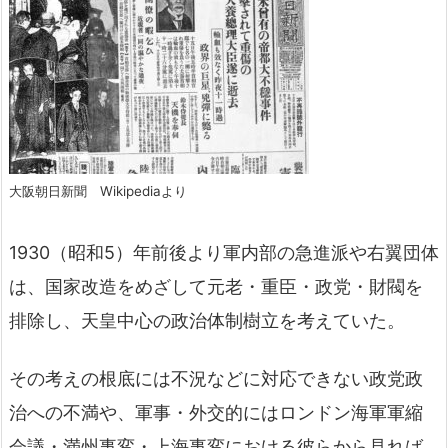
大阪朝日新聞 Wikipediaより
1930（昭和5）年前後より軍内部の急進派や右翼団体
は、国家改造をめざして元老・重臣・政党・財閥を
排除し、天皇中心の政治体制樹立を考えていた。
その考えの根底には不況などに対応できない政党政
治への不満や、軍事・外交的にはロンドン海軍軍縮
会議・満州事変・上海事変における彼らから見れば