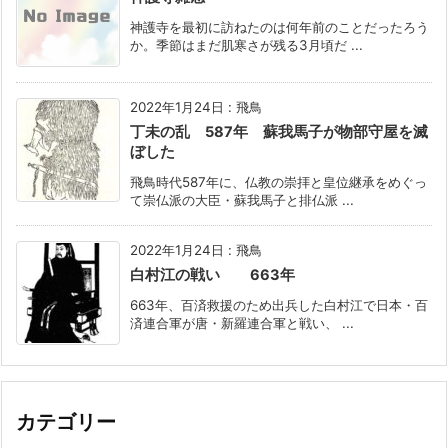
神護寺を最初に訪ねたのは何年前のことだったろう
か。季節はまだ肌寒さが残る3月頃だ ...
2022年1月24日
:
飛鳥
丁未の乱 587年 蘇我馬子が物部守屋を滅
ぼした
飛鳥時代587年に、仏教の崇拝と皇位継承をめぐっ
て崇仏派の大臣・蘇我馬子と排仏派 ...
2022年1月24日
:
飛鳥
白村江の戦い 663年
663年、百済救援のため出兵した白村江で日本・百
済連合軍が唐・新羅連合軍と戦い、 ...
カテゴリー