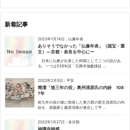
新着記事
2023年1月14日
:
仏像年表
ありそうでなかった「仏像年表」（国宝・重
文）―京都・奈良を中心にー
日本に仏教が伝来した時期として二つの説があ
る。一つは538年説「元興寺伽藍縁起 ...
2022年2月5日
:
平安
簡潔「後三年の役」奥州清原氏の内紛 108
7年
前九年の役の後に勃発した奥六郡の郡主清原氏の内
紛を、源義家と藤原清衡が連合して平 ...
2022年1月27日
:
未分類
神護寺雑感