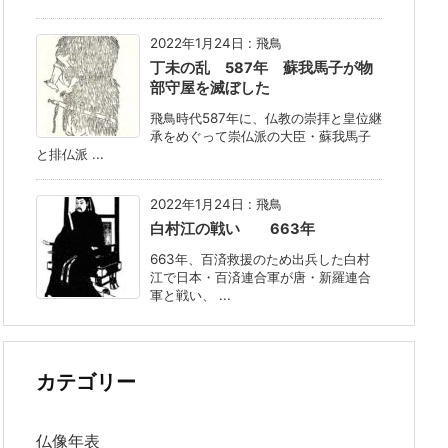
2022年1月24日
:
飛鳥
丁未の乱 587年 蘇我馬子が物
部守屋を滅ぼした
飛鳥時代587年に、仏教の崇拝と皇位継
承をめぐって崇仏派の大臣・蘇我馬子
と排仏派 ...
2022年1月24日
:
飛鳥
白村江の戦い 663年
663年、百済救援のため出兵した白村
江で日本・百済連合軍が唐・新羅連合
軍と戦い、 ...
カテゴリー
仏像年表