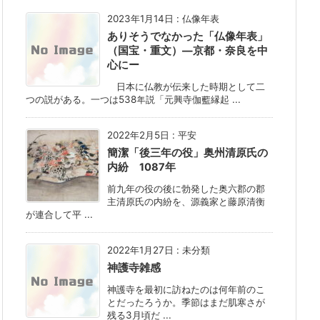
2023年1月14日
:
仏像年表
ありそうでなかった「仏像年表」
（国宝・重文）―京都・奈良を中
心にー
日本に仏教が伝来した時期として二
つの説がある。一つは538年説「元興寺伽藍縁起 ...
2022年2月5日
:
平安
簡潔「後三年の役」奥州清原氏の
内紛 1087年
前九年の役の後に勃発した奥六郡の郡
主清原氏の内紛を、源義家と藤原清衡
が連合して平 ...
2022年1月27日
:
未分類
神護寺雑感
神護寺を最初に訪ねたのは何年前のこ
とだったろうか。季節はまだ肌寒さが
残る3月頃だ ...