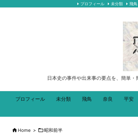
プロフィール
未分類
飛鳥
日本史の事件や出来事の要点を、簡単・簡潔に5
プロフィール
未分類
飛鳥
奈良
平安


Home
>
昭和前半