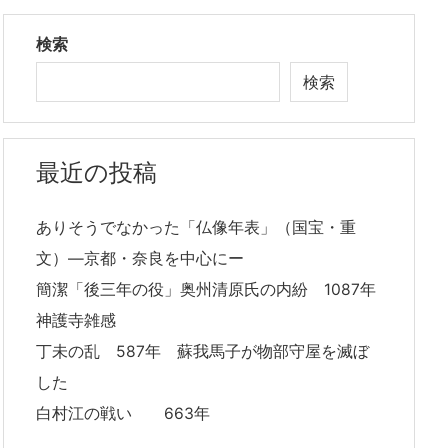
検索
検索
最近の投稿
ありそうでなかった「仏像年表」（国宝・重
文）―京都・奈良を中心にー
簡潔「後三年の役」奥州清原氏の内紛 1087年
神護寺雑感
丁未の乱 587年 蘇我馬子が物部守屋を滅ぼ
した
白村江の戦い 663年