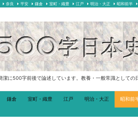
奈良
平安
鎌倉
室町・織豊
江戸
明治・大正
昭和前半
00字前後で論述しています。教養・一般常識としての日本史です。Just
鎌倉
室町・織豊
江戸
明治・大正
昭和前