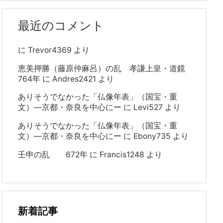
最近のコメント
に
Trevor4369
より
恵美押勝（藤原仲麻呂）の乱 孝謙上皇・道鏡
764年
に
Andres2421
より
ありそうでなかった「仏像年表」（国宝・重
文）―京都・奈良を中心にー
に
Levi527
より
ありそうでなかった「仏像年表」（国宝・重
文）―京都・奈良を中心にー
に
Ebony735
より
壬申の乱 672年
に
Francis1248
より
新着記事