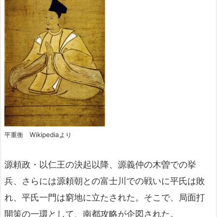
平重衡 Wikipediaより
源頼政・以仁王の決起以降、源義仲の木曽での挙
兵、さらには源頼朝との富士川での戦いに平氏は敗
れ、平氏一門は窮地に立たされた。そこで、局面打
開策の一環として、南都攻略が企図された。