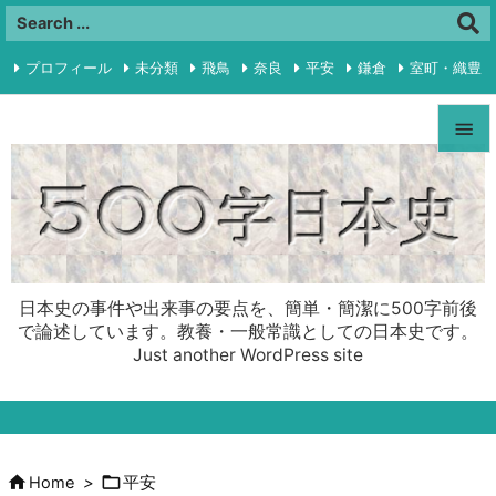
プロフィール
未分類
飛鳥
奈良
平安
鎌倉
室町・織豊

江戸
明治・大正
昭和前半
プライバシーポリシー
RSS


Feedly
Menu

Sideba

日本史の事件や出来事の要点を、簡単・簡潔に500字前後
Prev
で論述しています。教養・一般常識としての日本史です。
Just another WordPress site

Next

Search


Home
>
平安