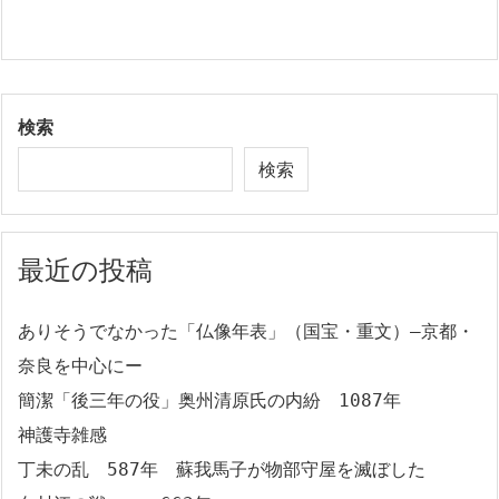
検索
検索
最近の投稿
ありそうでなかった「仏像年表」（国宝・重文）―京都・
奈良を中心にー
簡潔「後三年の役」奥州清原氏の内紛 1087年
神護寺雑感
丁未の乱 587年 蘇我馬子が物部守屋を滅ぼした