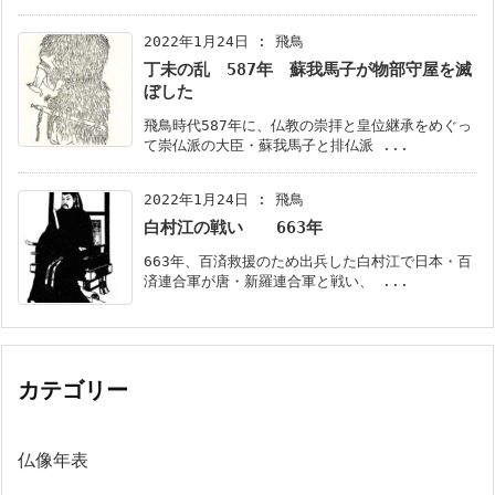
2022年1月24日
:
飛鳥
丁未の乱 587年 蘇我馬子が物部守屋を滅
ぼした
飛鳥時代587年に、仏教の崇拝と皇位継承をめぐっ
て崇仏派の大臣・蘇我馬子と排仏派 ...
2022年1月24日
:
飛鳥
白村江の戦い 663年
663年、百済救援のため出兵した白村江で日本・百
済連合軍が唐・新羅連合軍と戦い、 ...
カテゴリー
仏像年表