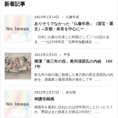
新着記事
2023年1月14日
:
仏像年表
ありそうでなかった「仏像年表」（国宝・重
文）―京都・奈良を中心にー
日本に仏教が伝来した時期として二つの説があ
る。一つは538年説「元興寺伽藍縁起 ...
2022年2月5日
:
平安
簡潔「後三年の役」奥州清原氏の内紛 108
7年
前九年の役の後に勃発した奥六郡の郡主清原氏の内
紛を、源義家と藤原清衡が連合して平 ...
2022年1月27日
:
未分類
神護寺雑感
神護寺を最初に訪ねたのは何年前のことだったろう
か。季節はまだ肌寒さが残る3月頃だ ...