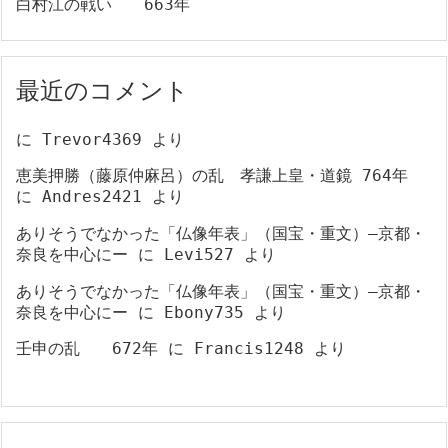
白村江の戦い 663年
最近のコメント
に
Trevor4369
より
恵美押勝（藤原仲麻呂）の乱 孝謙上皇・道鏡 764年
に
Andres2421
より
ありそうでなかった「仏像年表」（国宝・重文）―京都・
奈良を中心にー
に
Levi527
より
ありそうでなかった「仏像年表」（国宝・重文）―京都・
奈良を中心にー
に
Ebony735
より
壬申の乱 672年
に
Francis1248
より