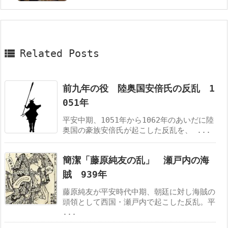

Related Posts
前九年の役 陸奥国安倍氏の反乱 1
051年
平安中期、1051年から1062年のあいだに陸
奥国の豪族安倍氏が起こした反乱を、 ...
簡潔「藤原純友の乱」 瀬戸内の海
賊 939年
藤原純友が平安時代中期、朝廷に対し海賊の
頭領として西国・瀬戸内で起こした反乱。平
...