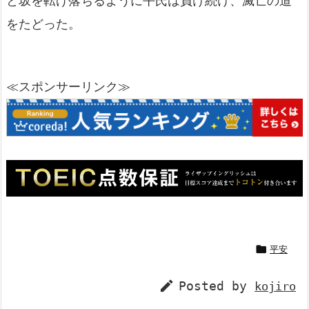
と坂を転げ落ちるように平氏は負け続け、滅亡の道
をたどった。
≪スポンサーリンク≫

平安

Posted by
kojiro