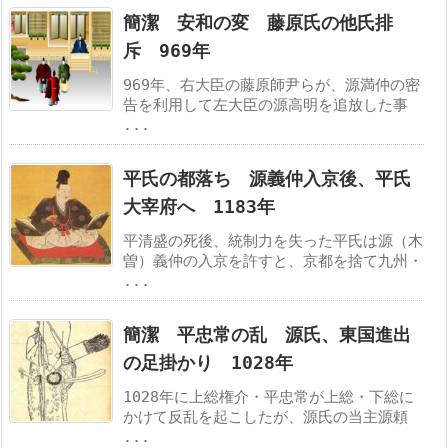
簡潔 安和の変 藤原氏の他氏排
斥 969年
969年、右大臣の藤原師尹らが、源満仲の密
告を利用して左大臣の源高明を追放した事
...
平氏の都落ち 源義仲入京後、平氏
大宰府へ 1183年
平清盛の死後、統制力を失った平氏は源（木
曽）義仲の入京を許すと、京都を捨て九州・
...
簡潔 平忠常の乱 源氏、東国進出
の足掛かり 1028年
1028年に上総権介・平忠常が上総・下総に
かけて反乱を起こしたが、源氏の当主源頼
...