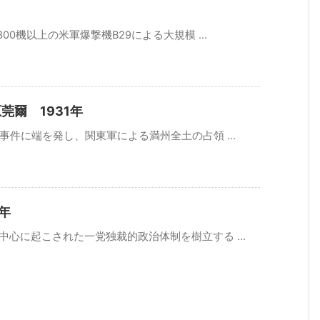
300機以上の米軍爆撃機B29による大規模 ...
爾 1931年
湖事件に端を発し、関東軍による満州全土の占領 ...
年
を中心に起こされた一党独裁的政治体制を樹立する ...