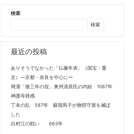
検索
検索
最近の投稿
ありそうでなかった「仏像年表」（国宝・重
文）―京都・奈良を中心にー
簡潔「後三年の役」奥州清原氏の内紛 1087年
神護寺雑感
丁未の乱 587年 蘇我馬子が物部守屋を滅ぼ
した
白村江の戦い 663年