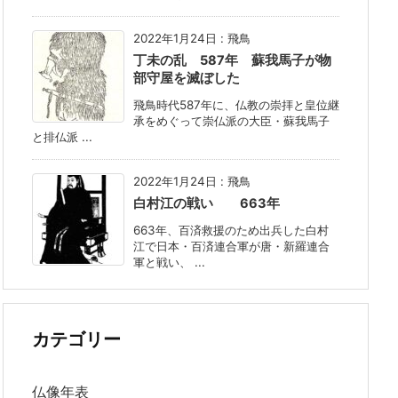
2022年1月24日
:
飛鳥
丁未の乱 587年 蘇我馬子が物
部守屋を滅ぼした
飛鳥時代587年に、仏教の崇拝と皇位継
承をめぐって崇仏派の大臣・蘇我馬子
と排仏派 ...
2022年1月24日
:
飛鳥
白村江の戦い 663年
663年、百済救援のため出兵した白村
江で日本・百済連合軍が唐・新羅連合
軍と戦い、 ...
カテゴリー
仏像年表