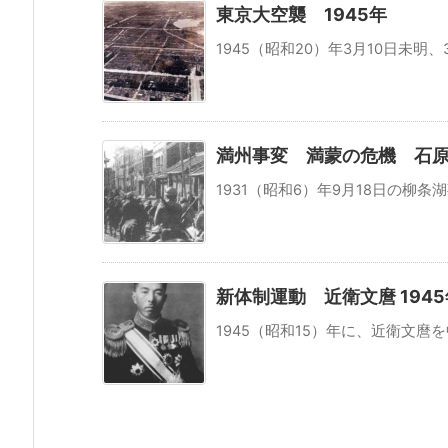
東京大空襲 1945年
1945（昭和20）年3月10日未明、
満州事変 満蒙の危機 石原莞
1931（昭和6）年9月18日の柳条
新体制運動 近衛文麿 1945
1945（昭和15）年に、近衛文麿