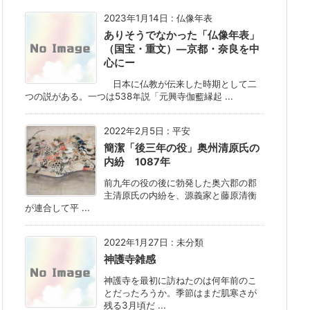
2023年1月14日
:
仏像年表
ありそうでなかった「仏像年表」
（国宝・重文）―京都・奈良を中
心にー
日本に仏教が伝来した時期として二
つの説がある。一つは538年説「元興寺伽藍縁起 ...
2022年2月5日
:
平安
簡潔「後三年の役」奥州清原氏の
内紛 1087年
前九年の役の後に勃発した奥六郡の郡
主清原氏の内紛を、源義家と藤原清衡
が連合して平 ...
2022年1月27日
:
未分類
神護寺雑感
神護寺を最初に訪ねたのは何年前のこ
とだったろうか。季節はまだ肌寒さが
残る3月頃だ ...