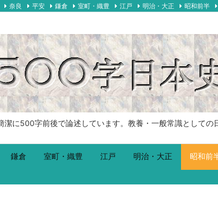
奈良
平安
鎌倉
室町・織豊
江戸
明治・大正
昭和前半
00字前後で論述しています。教養・一般常識としての日本史です。Just
鎌倉
室町・織豊
江戸
明治・大正
昭和前