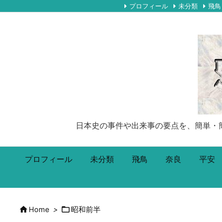
プロフィール
未分類
飛鳥
日本史の事件や出来事の要点を、簡単・簡潔に5
プロフィール
未分類
飛鳥
奈良
平安


Home
>
昭和前半