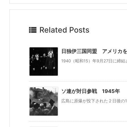

Related Posts
日独伊三国同盟 アメリカを
1940（昭和15）年9月27日に締
ソ連が対日参戦 1945年
広島に原爆が投下された２日後の19