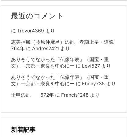
最近のコメント
に
Trevor4369
より
恵美押勝（藤原仲麻呂）の乱 孝謙上皇・道鏡
764年
に
Andres2421
より
ありそうでなかった「仏像年表」（国宝・重
文）―京都・奈良を中心にー
に
Levi527
より
ありそうでなかった「仏像年表」（国宝・重
文）―京都・奈良を中心にー
に
Ebony735
より
壬申の乱 672年
に
Francis1248
より
新着記事