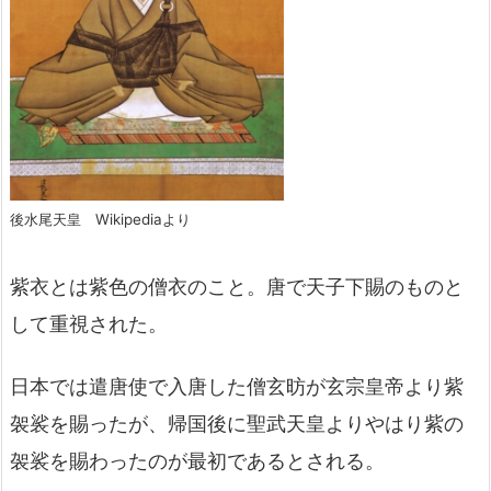
後水尾天皇 Wikipediaより
紫衣とは紫色の僧衣のこと。唐で天子下賜のものと
して重視された。
日本では遣唐使で入唐した僧玄昉が玄宗皇帝より紫
袈裟を賜ったが、帰国後に聖武天皇よりやはり紫の
袈裟を賜わったのが最初であるとされる。