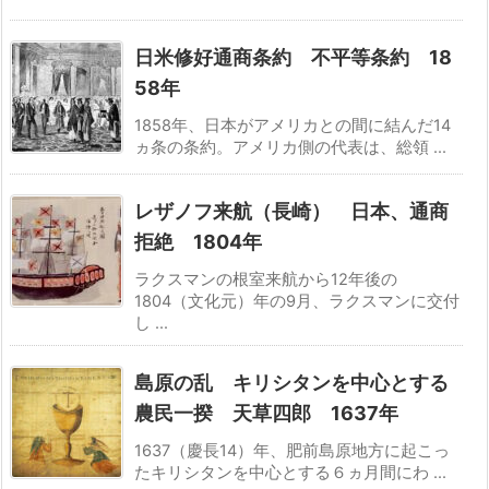
日米修好通商条約 不平等条約 18
58年
1858年、日本がアメリカとの間に結んだ14
ヵ条の条約。アメリカ側の代表は、総領 ...
レザノフ来航（長崎） 日本、通商
拒絶 1804年
ラクスマンの根室来航から12年後の
1804（文化元）年の9月、ラクスマンに交付
し ...
島原の乱 キリシタンを中心とする
農民一揆 天草四郎 1637年
1637（慶長14）年、肥前島原地方に起こっ
たキリシタンを中心とする６ヵ月間にわ ...