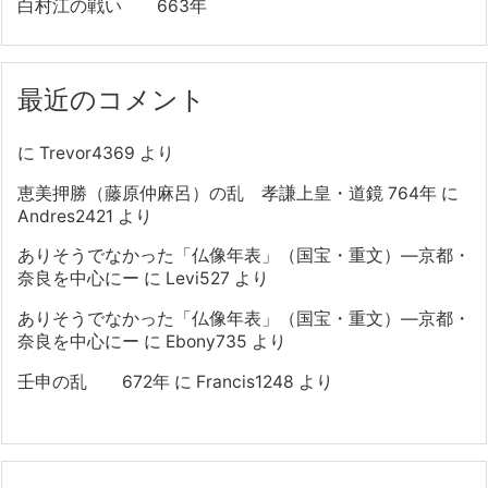
白村江の戦い 663年
最近のコメント
に
Trevor4369
より
恵美押勝（藤原仲麻呂）の乱 孝謙上皇・道鏡 764年
に
Andres2421
より
ありそうでなかった「仏像年表」（国宝・重文）―京都・
奈良を中心にー
に
Levi527
より
ありそうでなかった「仏像年表」（国宝・重文）―京都・
奈良を中心にー
に
Ebony735
より
壬申の乱 672年
に
Francis1248
より