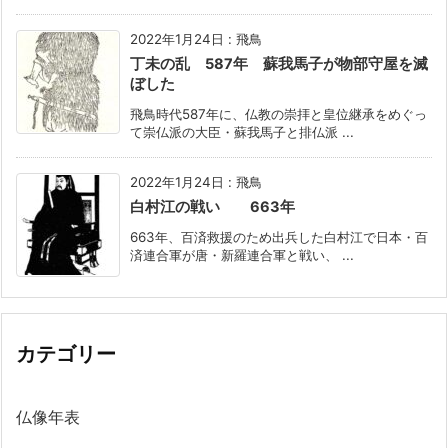
2022年1月24日
:
飛鳥
丁未の乱 587年 蘇我馬子が物部守屋を滅
ぼした
飛鳥時代587年に、仏教の崇拝と皇位継承をめぐっ
て崇仏派の大臣・蘇我馬子と排仏派 ...
2022年1月24日
:
飛鳥
白村江の戦い 663年
663年、百済救援のため出兵した白村江で日本・百
済連合軍が唐・新羅連合軍と戦い、 ...
カテゴリー
仏像年表