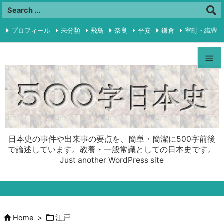
プロフィール
未分類
飛鳥
奈良
平安
鎌倉
室町・織豊

江戸
明治・大正
昭和前半
プライバシーポリシー
RSS


Feedly
Menu

Sideba

日本史の事件や出来事の要点を、簡単・簡潔に500字前後
Prev
で論述しています。教養・一般常識としての日本史です。
Just another WordPress site

Next

Search


Home
>
江戸