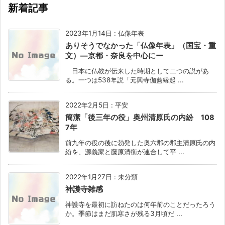
新着記事
2023年1月14日
:
仏像年表
ありそうでなかった「仏像年表」（国宝・重
文）―京都・奈良を中心にー
日本に仏教が伝来した時期として二つの説があ
る。一つは538年説「元興寺伽藍縁起 ...
2022年2月5日
:
平安
簡潔「後三年の役」奥州清原氏の内紛 108
7年
前九年の役の後に勃発した奥六郡の郡主清原氏の内
紛を、源義家と藤原清衡が連合して平 ...
2022年1月27日
:
未分類
神護寺雑感
神護寺を最初に訪ねたのは何年前のことだったろう
か。季節はまだ肌寒さが残る3月頃だ ...